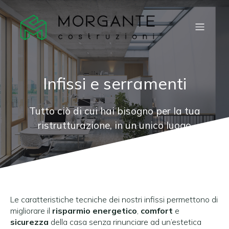
Infissi e serramenti
Tutto ciò di cui hai bisogno per la tua
ristrutturazione, in un unico luogo
Le caratteristiche tecniche dei nostri infissi permettono di
migliorare il
risparmio energetico
,
comfort
e
sicurezza
della casa senza rinunciare ad un’estetica