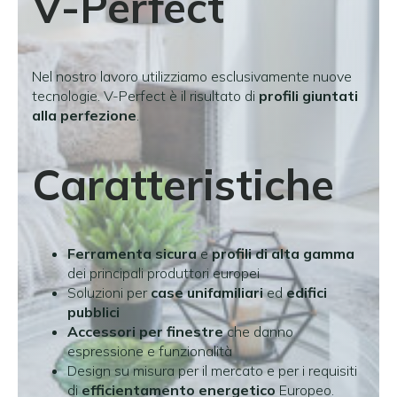
V-Perfect
Nel nostro lavoro utilizziamo esclusivamente nuove
tecnologie. V-Perfect è il risultato di
profili giuntati
alla perfezione
.
Caratteristiche
Ferramenta sicura
e
profili di alta gamma
dei principali produttori europei
Soluzioni per
case unifamiliari
ed
edifici
pubblici
Accessori per finestre
che danno
espressione e funzionalità
Design su misura per il mercato e per i requisiti
di
efficientamento energetico
Europeo.